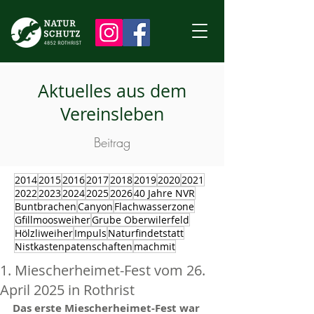
Aktuelles aus dem
Vereinsleben
Beitrag
2014
2015
2016
2017
2018
2019
2020
2021
2022
2023
2024
2025
2026
40 Jahre NVR
Buntbrachen
Canyon
Flachwasserzone
Gfillmoosweiher
Grube Oberwilerfeld
Hölzliweiher
Impuls
Naturfindetstatt
Nistkastenpatenschaften
machmit
1. Miescherheimet-Fest vom 26.
April 2025 in Rothrist
Das erste Miescherheimet-Fest war 