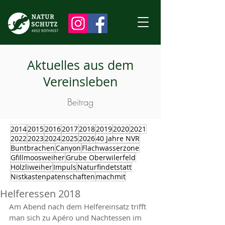
Aktuelles aus dem
Vereinsleben
Beitrag
2014
2015
2016
2017
2018
2019
2020
2021
2022
2023
2024
2025
2026
40 Jahre NVR
Buntbrachen
Canyon
Flachwasserzone
Gfillmoosweiher
Grube Oberwilerfeld
Hölzliweiher
Impuls
Naturfindetstatt
Nistkastenpatenschaften
machmit
Helferessen 2018
Am Abend nach dem Helfereinsatz trifft 
man sich zu Apéro und Nachtessen im 