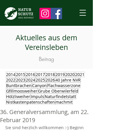
Aktuelles aus dem
Vereinsleben
Beitrag
2014
2015
2016
2017
2018
2019
2020
2021
2022
2023
2024
2025
2026
40 Jahre NVR
Buntbrachen
Canyon
Flachwasserzone
Gfillmoosweiher
Grube Oberwilerfeld
Hölzliweiher
Impuls
Naturfindetstatt
Nistkastenpatenschaften
machmit
36. Generalversammlung, am 22.
Februar 2019
Sie sind herzlich willkommen :-) Beginn 