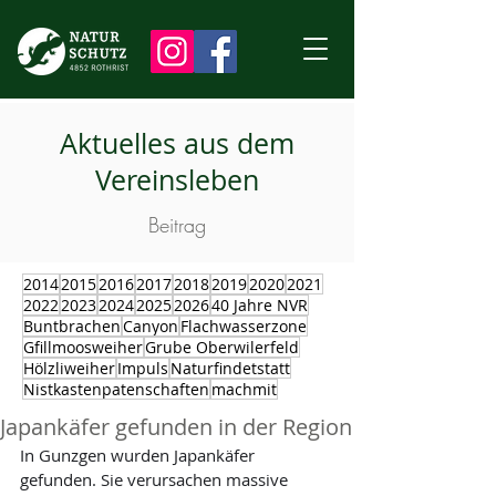
Aktuelles aus dem
Vereinsleben
Beitrag
2014
2015
2016
2017
2018
2019
2020
2021
2022
2023
2024
2025
2026
40 Jahre NVR
Buntbrachen
Canyon
Flachwasserzone
Gfillmoosweiher
Grube Oberwilerfeld
Hölzliweiher
Impuls
Naturfindetstatt
Nistkastenpatenschaften
machmit
Japankäfer gefunden in der Region
In Gunzgen wurden Japankäfer 
gefunden. Sie verursachen massive 