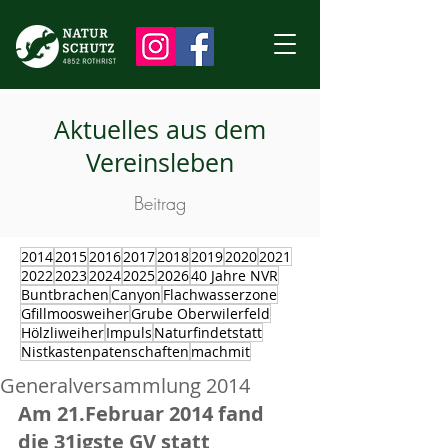
Aktuelles aus dem
Vereinsleben
Beitrag
2014
2015
2016
2017
2018
2019
2020
2021
2022
2023
2024
2025
2026
40 Jahre NVR
Buntbrachen
Canyon
Flachwasserzone
Gfillmoosweiher
Grube Oberwilerfeld
Hölzliweiher
Impuls
Naturfindetstatt
Nistkastenpatenschaften
machmit
Generalversammlung 2014
Am 21.Februar 2014 fand 
die 31igste GV statt