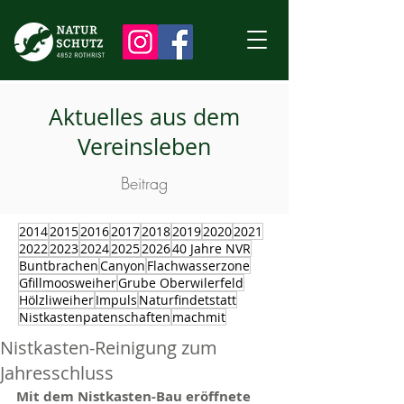
Aktuelles aus dem
Vereinsleben
Beitrag
2014
2015
2016
2017
2018
2019
2020
2021
2022
2023
2024
2025
2026
40 Jahre NVR
Buntbrachen
Canyon
Flachwasserzone
Gfillmoosweiher
Grube Oberwilerfeld
Hölzliweiher
Impuls
Naturfindetstatt
Nistkastenpatenschaften
machmit
Nistkasten-Reinigung zum
Jahresschluss
Mit dem Nistkasten-Bau eröffnete 