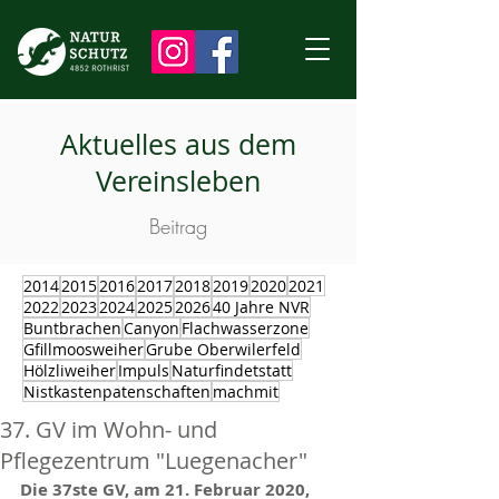
Aktuelles aus dem
Vereinsleben
Beitrag
2014
2015
2016
2017
2018
2019
2020
2021
2022
2023
2024
2025
2026
40 Jahre NVR
Buntbrachen
Canyon
Flachwasserzone
Gfillmoosweiher
Grube Oberwilerfeld
Hölzliweiher
Impuls
Naturfindetstatt
Nistkastenpatenschaften
machmit
37. GV im Wohn- und
Pflegezentrum "Luegenacher"
Die 37ste GV, am 21. Februar 2020, 