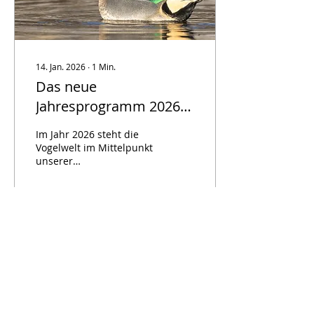
14. Jan. 2026
∙
1
Min.
Das neue
Jahresprogramm 2026
ist da
Im Jahr 2026 steht die
Vogelwelt im Mittelpunkt
unserer
Vereinsaktivitäten. Auf
Exkursionen in Rothrist
wollen wir gemeinsam
unsere Vögel entdecken
und kennenlernen. Auf
75
0
1
unserer Website werden
wir eine fortlaufende
Liste führen, mit allen
Arten, die im Verlaufe
des Jahres in der
Mehr laden
Gemeinde gesichtet