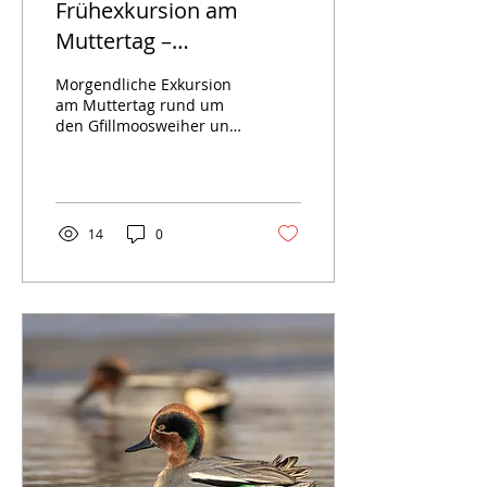
Frühexkursion am
Muttertag –
Naturerlebnisse im
Morgendliche Exkursion
Gfillmoos und Langholz
am Muttertag rund um
den Gfillmoosweiher und
den Langholz-Wald.
14
0