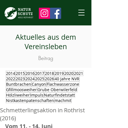
Aktuelles aus dem
Vereinsleben
Beitrag
2014
2015
2016
2017
2018
2019
2020
2021
2022
2023
2024
2025
2026
40 Jahre NVR
Buntbrachen
Canyon
Flachwasserzone
Gfillmoosweiher
Grube Oberwilerfeld
Hölzliweiher
Impuls
Naturfindetstatt
Nistkastenpatenschaften
machmit
Schmetterlingsaktion in Rothrist
(2016)
Vom 11. - 14. Juni 