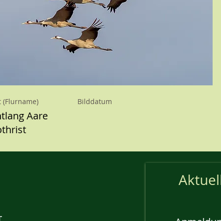
t (Flurname)
Bilddatum
tlang Aare
thrist
Aktuel