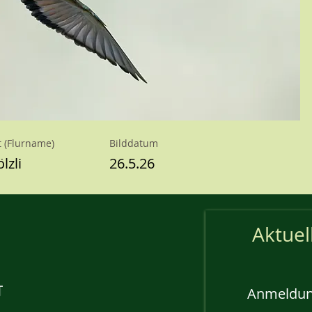
t (Flurname)
Bilddatum
lzli
26.5.26
Aktuel
Anmeldun