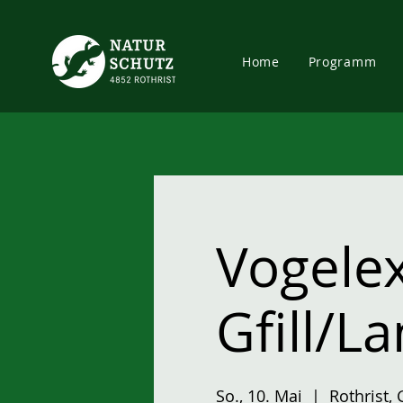
Home
Programm
Vogele
Gfill/L
So., 10. Mai
  |  
Rothrist, G