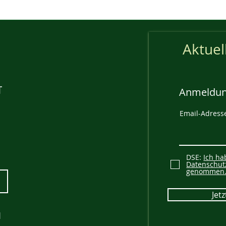
Aktuel
Anmeldun
Email-Adress
DSE:
Ich ha
Datenschut
genommen
Jet
1