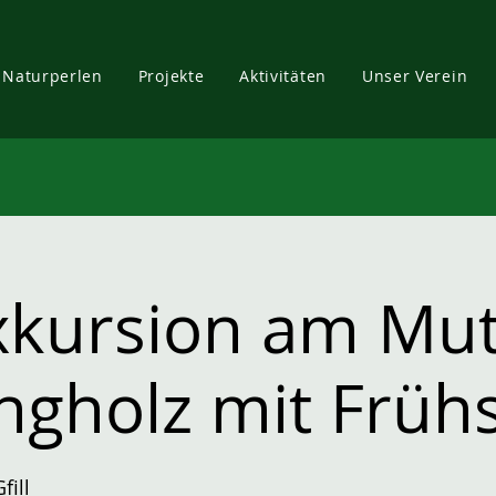
Naturperlen
Projekte
Aktivitäten
Unser Verein
xkursion am Mut
angholz mit Früh
fill