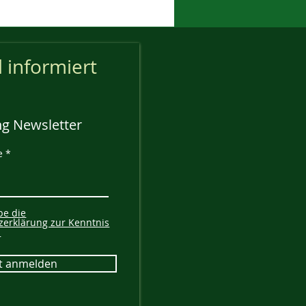
l informiert
g Newsletter
e
be die
zerklärung zur Kenntnis
.
zt anmelden