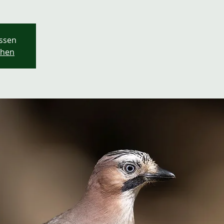
ssen
ehen