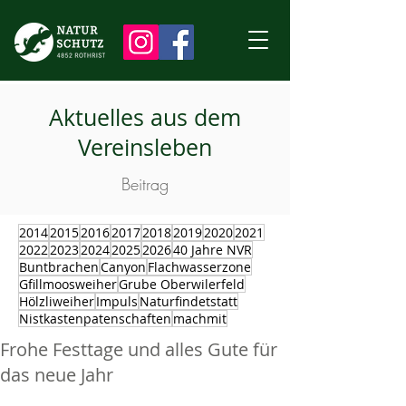
Aktuelles aus dem
Vereinsleben
Beitrag
2014
2015
2016
2017
2018
2019
2020
2021
2022
2023
2024
2025
2026
40 Jahre NVR
Buntbrachen
Canyon
Flachwasserzone
Gfillmoosweiher
Grube Oberwilerfeld
Hölzliweiher
Impuls
Naturfindetstatt
Nistkastenpatenschaften
machmit
Frohe Festtage und alles Gute für
das neue Jahr