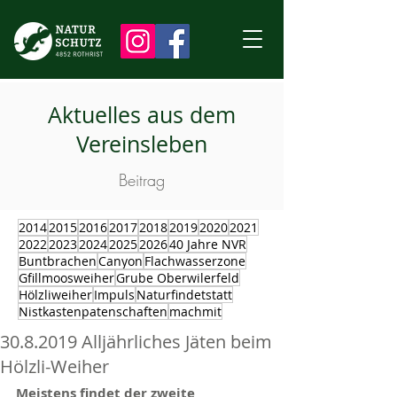
Aktuelles aus dem
Vereinsleben
Beitrag
2014
2015
2016
2017
2018
2019
2020
2021
2022
2023
2024
2025
2026
40 Jahre NVR
Buntbrachen
Canyon
Flachwasserzone
Gfillmoosweiher
Grube Oberwilerfeld
Hölzliweiher
Impuls
Naturfindetstatt
Nistkastenpatenschaften
machmit
30.8.2019 Alljährliches Jäten beim
Hölzli-Weiher
Meistens findet der zweite 